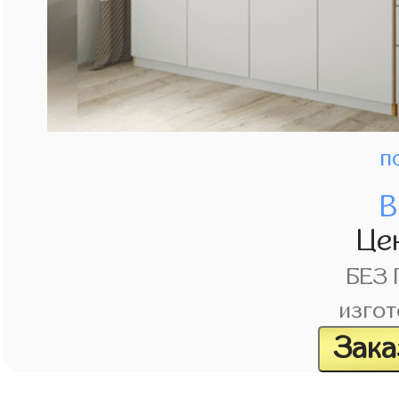
п
В
Це
БЕЗ
изгот
Зака