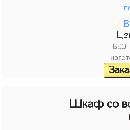
п
В
Це
БЕЗ
изгот
Зака
Шкаф со в