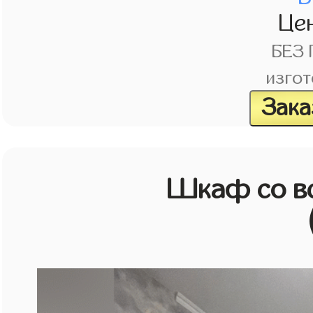
Це
БЕЗ
изгот
Зака
Шкаф со в