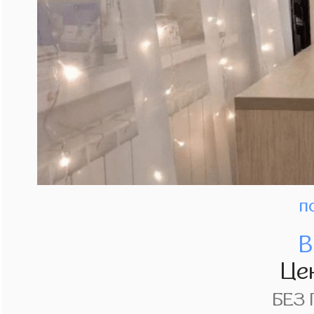
п
В
Це
БЕЗ