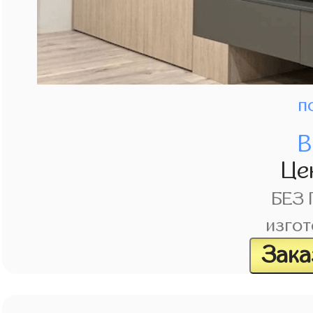
п
В
Це
БЕЗ
изгот
Зака