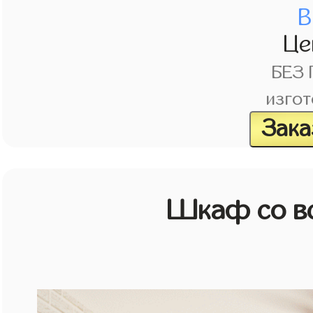
В
Це
БЕЗ
изгот
Зака
Шкаф со в