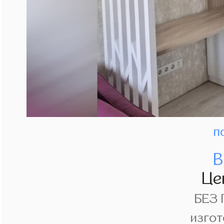
п
В
Це
БЕЗ
изгот