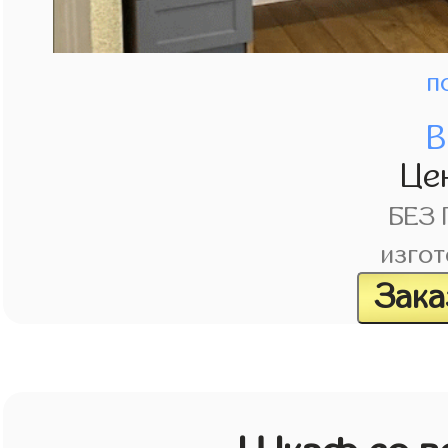
п
В
Це
БЕЗ
изгот
Зака