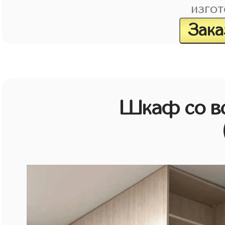
изгот
Зака
Шкаф со в