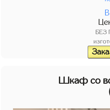
В
Це
БЕЗ
изгот
Зака
Шкаф со в