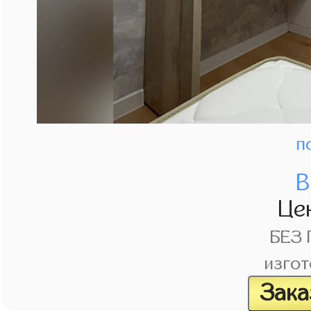
п
В
Це
БЕЗ
изгот
Зака