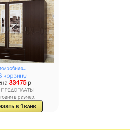
подробнее...
В корзину
ена
33475
р
З ПРЕДОПЛАТЫ
товим в размер.
зать в 1 клик