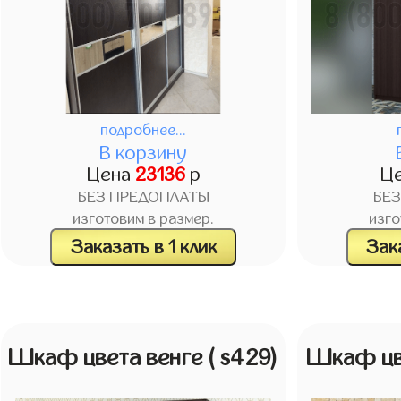
подробнее...
В корзину
Цена
23136
р
Ц
БЕЗ ПРЕДОПЛАТЫ
БЕ
изготовим в размер.
изго
Заказать в 1 клик
Зака
Шкаф цвета венге
( s429)
Шкаф цв