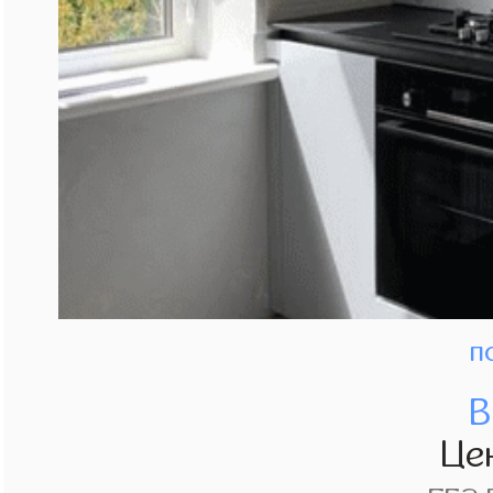
п
В
Це