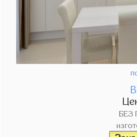
п
В
Це
БЕЗ
изгот