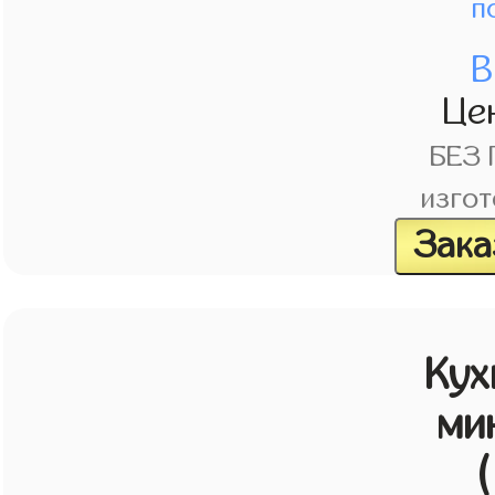
п
В
Це
БЕЗ
изгот
Зака
Кух
ми
(