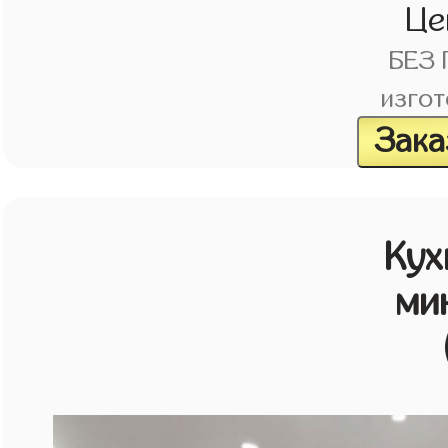
Це
БЕЗ
изгот
Зака
Кух
ми