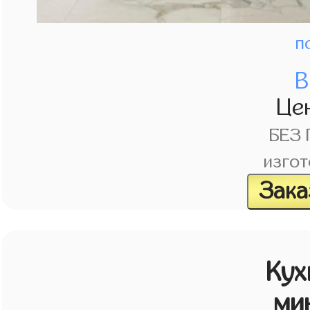
п
В
Це
БЕЗ
изгот
Зака
Кух
ми