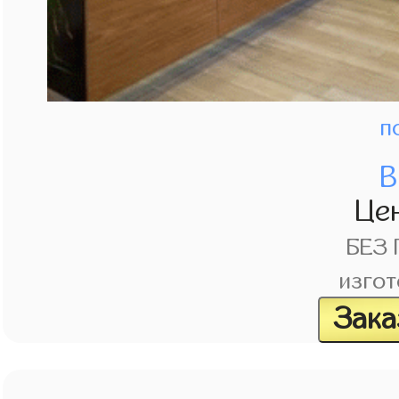
п
В
Це
БЕЗ
изгот
Зака