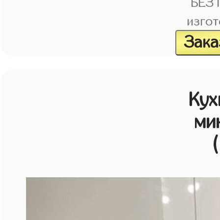
БЕЗ
изгот
Зака
Кух
ми