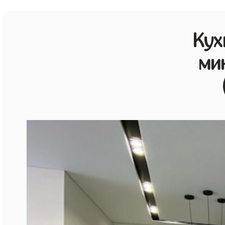
Кух
ми