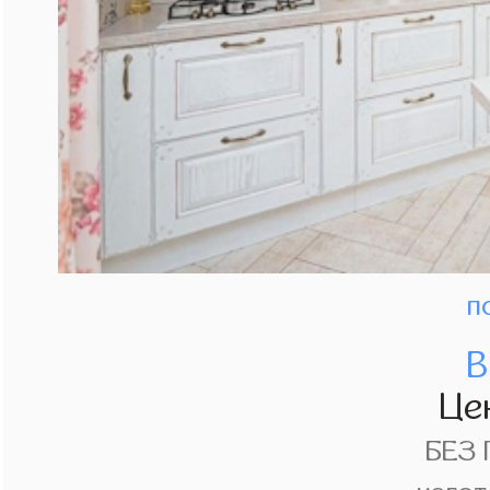
п
В
Це
БЕЗ