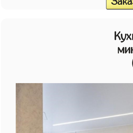
Зака
Кух
ми