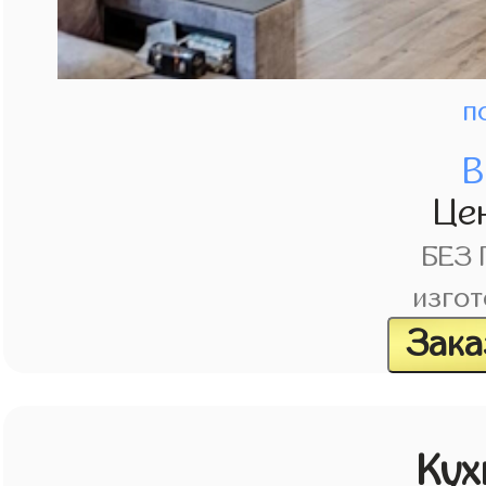
п
В
Це
БЕЗ
изгот
Зака
Кух