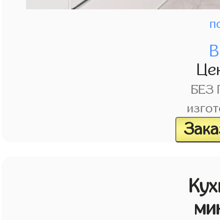
п
В
Це
БЕЗ
изгот
Зака
Кух
ми