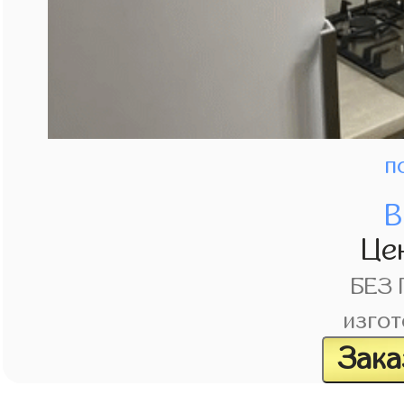
п
В
Це
БЕЗ
изгот
Зака