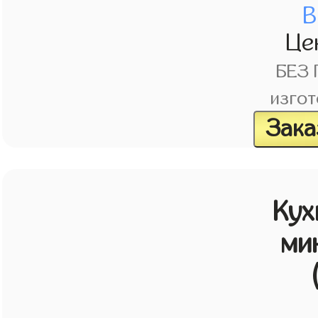
В
Це
БЕЗ
изгот
Зака
Кух
ми