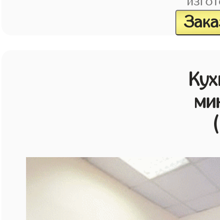
изгот
Зака
Кух
ми