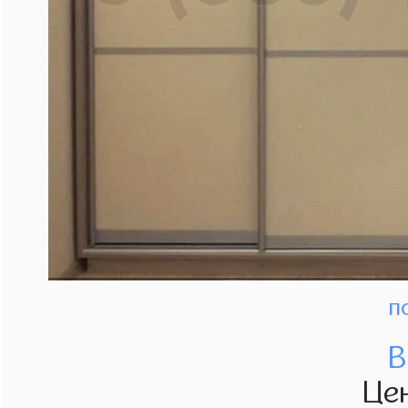
п
В
Це