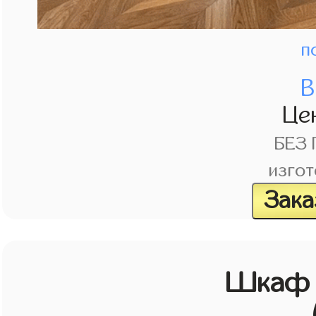
п
В
Це
БЕЗ
изгот
Зака
Шкаф в