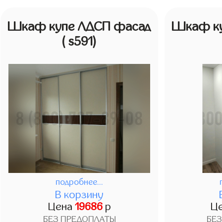
Шкаф купе ЛДСП фасад
Шкаф ку
( s591)
подробнее...
В корзину
Цена
19686
р
Ц
БЕЗ ПРЕДОПЛАТЫ
БЕ