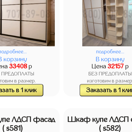
подробнее...
подробнее...
В корзину
В корзину
ена
33408
р
Цена
32157
р
З ПРЕДОПЛАТЫ
БЕЗ ПРЕДОПЛАТЫ
товим в размер.
изготовим в размер
зать в 1 клик
Заказать в 1 кли
пе ЛДСП фасад
Шкаф купе ЛДСП 
( s581)
( s582)