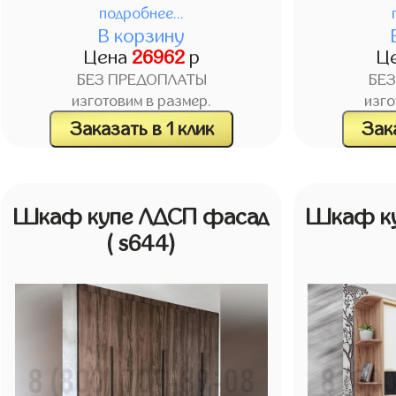
подробнее...
В корзину
Цена
26962
р
Ц
БЕЗ ПРЕДОПЛАТЫ
БЕ
изготовим в размер.
изго
Заказать в 1 клик
Зака
Шкаф купе ЛДСП фасад
Шкаф ку
( s644)