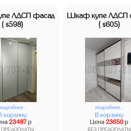
пе ЛДСП фасад
Шкаф купе ЛДСП 
( s598)
( s605)
подробнее...
подробнее...
В корзину
В корзину
ена
23487
р
Цена
23650
р
З ПРЕДОПЛАТЫ
БЕЗ ПРЕДОПЛАТЫ