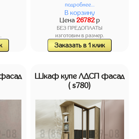
подробнее...
В корзину
Цена
26782
р
БЕЗ ПРЕДОПЛАТЫ
.
изготовим в размер.
к
Заказать в 1 клик
фасад
Шкаф купе ЛДСП фасад
( s780)