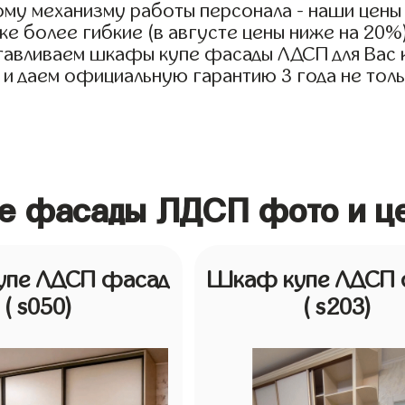
ому механизму работы персонала - наши цены
е более гибкие (в августе цены ниже на 20%
тавливаем шкафы купе фасады ЛДСП для Вас ка
 и даем официальную гарантию 3 года не тольк
е фасады ЛДСП фото и це
пе ЛДСП фасад
Шкаф купе ЛДСП 
( s050)
( s203)