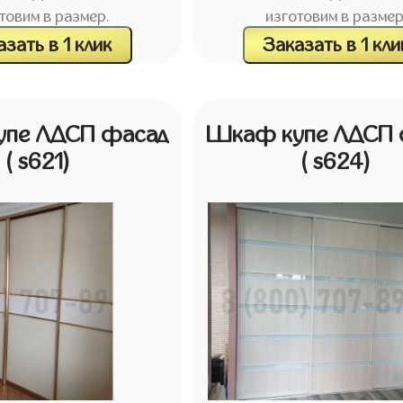
товим в размер.
изготовим в размер
зать в 1 клик
Заказать в 1 кли
пе ЛДСП фасад
Шкаф купе ЛДСП 
( s621)
( s624)