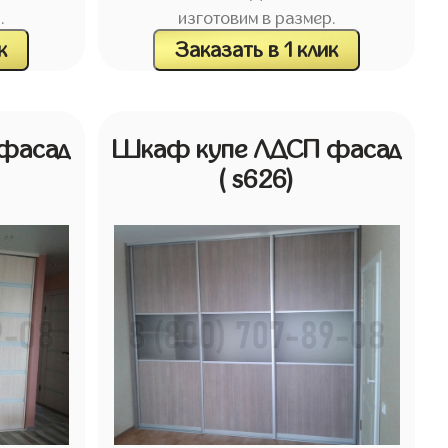
.
изготовим в размер.
к
Заказать в 1 клик
фасад
Шкаф купе ЛДСП фасад
( s626)