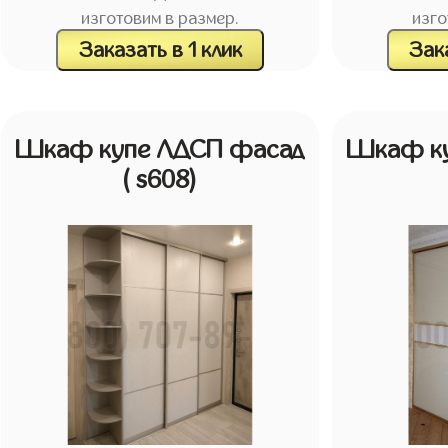
изготовим в размер.
изго
Заказать в 1 клик
Зака
Шкаф купе ЛДСП фасад
Шкаф ку
( s608)