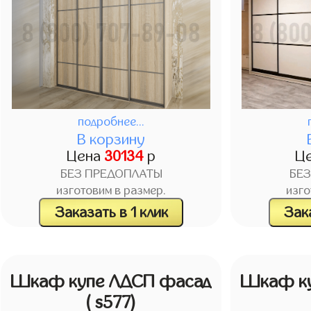
подробнее...
В корзину
Цена
30134
р
Ц
БЕЗ ПРЕДОПЛАТЫ
БЕ
изготовим в размер.
изго
Заказать в 1 клик
Зака
Шкаф купе ЛДСП фасад
Шкаф ку
( s577)