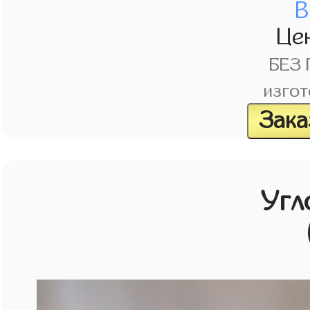
В
Це
БЕЗ
изгот
Зака
Угл