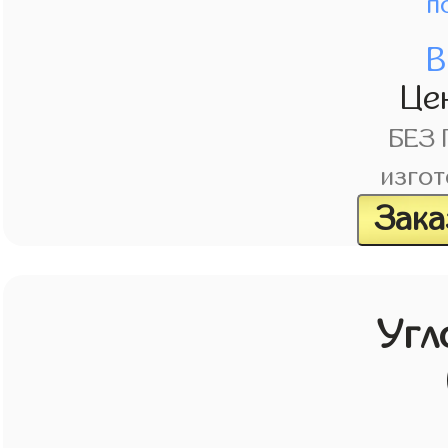
п
В
Це
БЕЗ
изгот
Зака
Угл