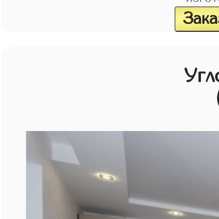
Зака
Угл