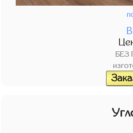
п
В
Це
БЕЗ
изгот
Зака
Угл