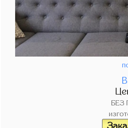
п
В
Це
БЕЗ
изгот
Зака