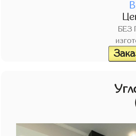
В
Це
БЕЗ
изгот
Зака
Угл