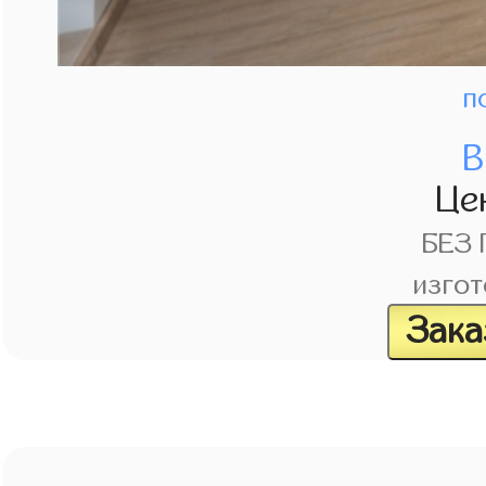
п
В
Це
БЕЗ
изгот
Зака