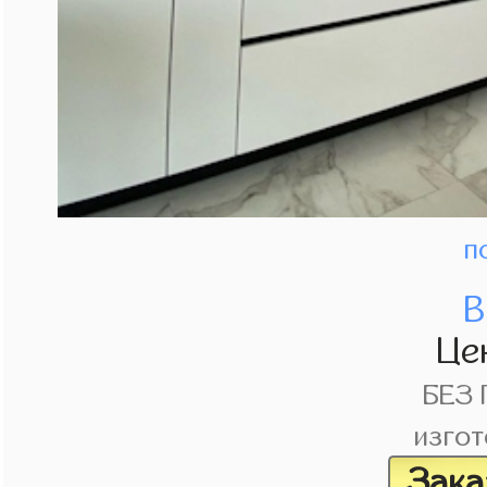
п
В
Це
БЕЗ
изгот
Зака