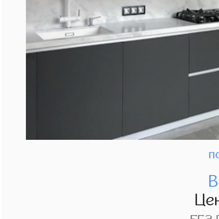
п
В
Це