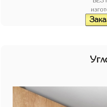
БЕЗ
изгот
Зака
Угл