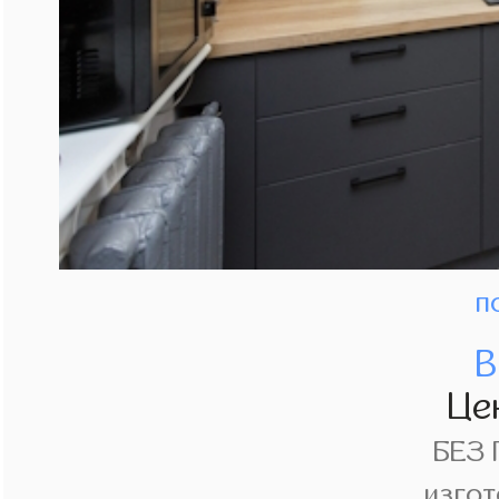
п
В
Це
БЕЗ
изгот