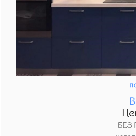
п
В
Це
БЕЗ