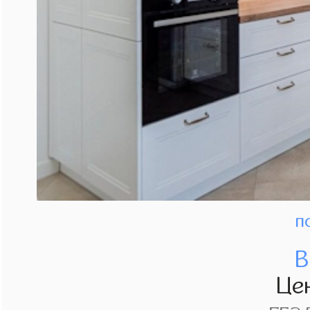
п
В
Це