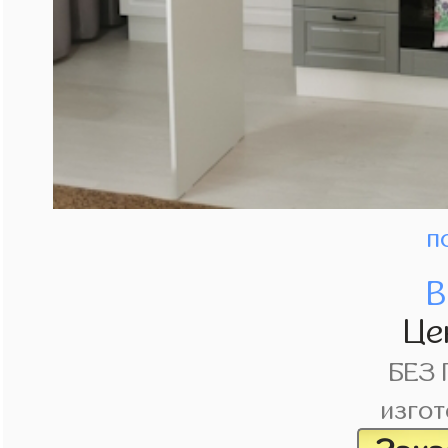
п
В
Це
БЕЗ
изгот