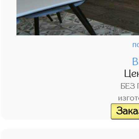
п
В
Це
БЕЗ
изгот
Зака