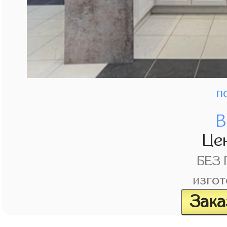
п
В
Це
БЕЗ
изгот
Зака