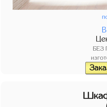
п
В
Це
БЕЗ
изгот
Зака
Шкаф