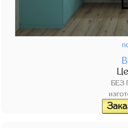
п
В
Ц
БЕЗ
изгот
Зака