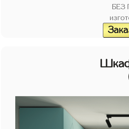
БЕЗ
изгот
Зака
Шкаф