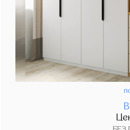
п
В
Це
БЕЗ