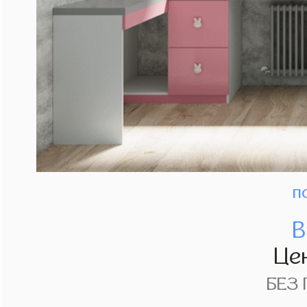
п
В
Це
БЕЗ