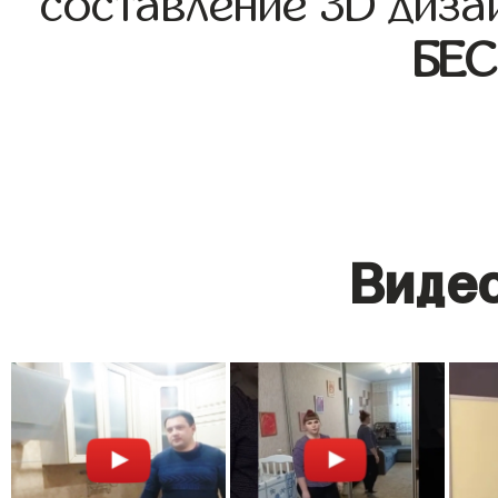
составление 3D диза
БЕ
Видео