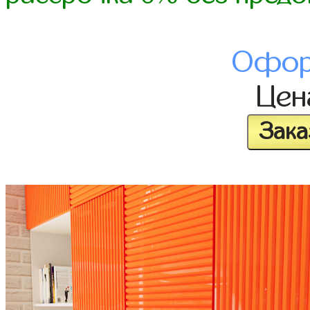
Офор
Це
Зака