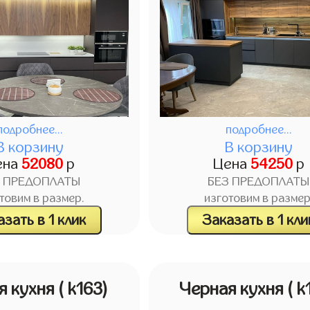
подробнее...
подробнее...
В корзину
В корзину
ена
52080
р
Цена
54250
р
З ПРЕДОПЛАТЫ
БЕЗ ПРЕДОПЛАТЫ
товим в размер.
изготовим в размер
зать в 1 клик
Заказать в 1 кли
я кухня
( k163)
Черная кухня
( k