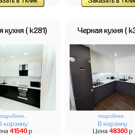
зать в 1 клик
Заказать в 1 кли
я кухня
( k281)
Черная кухня
( k
подробнее...
подробнее...
В корзину
В корзину
ена
41540
р
Цена
48360
р