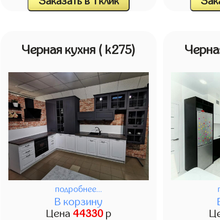
Заказать в 1 клик
Зака
Черная кухня
( k275)
Черна
подробнее...
В корзину
Цена
44330
р
Ц