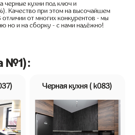
а черные кухни под ключ и
%). Качество при этом на высочайшем
В отличии от многих конкурентов - мы
ю но и на сборку - с нами надёжно!
а №1):
037)
Черная кухня
( k083)