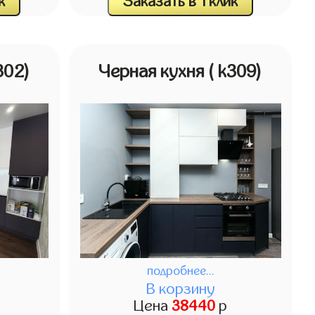
к
Заказать в 1 клик
302)
Черная кухня
( k309)
подробнее...
В корзину
Цена
38440
р