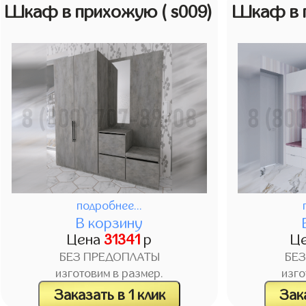
Шкаф в прихожую
( s009)
Шкаф в 
подробнее...
В корзину
Цена
31341
р
Ц
БЕЗ ПРЕДОПЛАТЫ
БЕ
изготовим в размер.
изго
Заказать в 1 клик
Зака