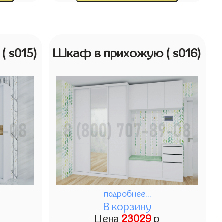
ю
( s015)
Шкаф в прихожую
( s016)
подробнее...
В корзину
Цена
23029
р