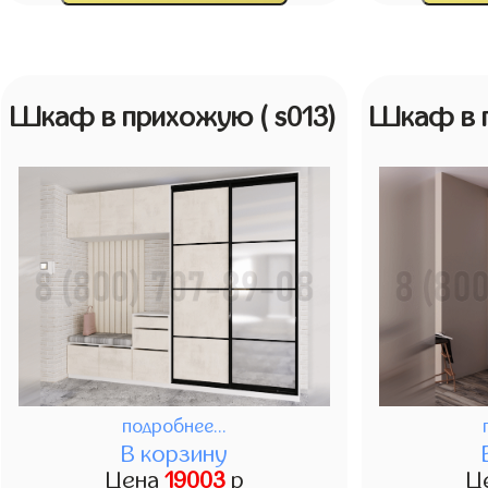
Шкаф в прихожую
( s013)
Шкаф в 
подробнее...
В корзину
Цена
19003
р
Ц