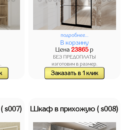
подробнее...
В корзину
Цена
23865
р
БЕЗ ПРЕДОПЛАТЫ
.
изготовим в размер.
к
Заказать в 1 клик
ю
( s007)
Шкаф в прихожую
( s008)