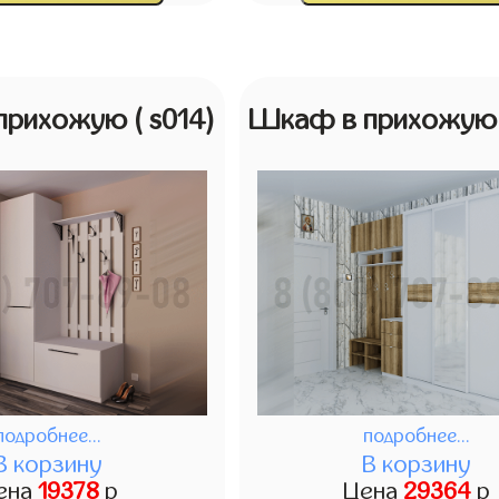
прихожую
( s014)
Шкаф в прихожу
подробнее...
подробнее...
В корзину
В корзину
ена
19378
р
Цена
29364
р