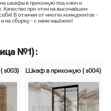
 на шкафы в прихожую под ключ и
). Качество при этом на высочайшем
ебя! В отличии от многих конкурентов -
и на сборку - с нами надёжно!
ица №1):
ю
( s003)
Шкаф в прихожую
( s004)