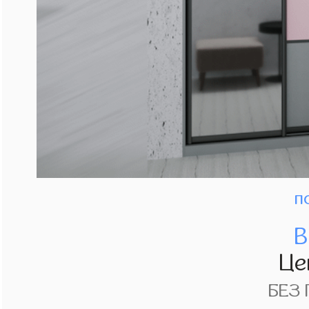
п
В
Це
БЕЗ