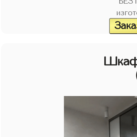
БЕЗ
изгот
Зака
Шкаф 