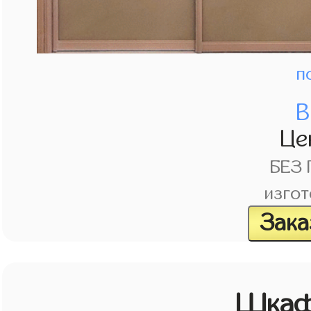
п
В
Це
БЕЗ
изгот
Зака
Шкаф 