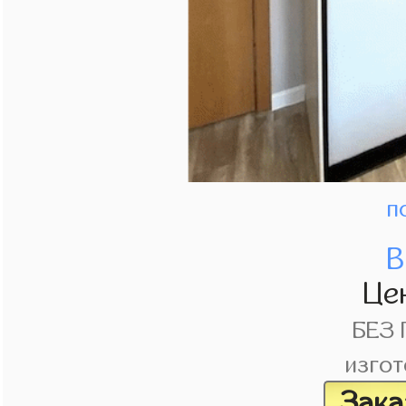
п
В
Це
БЕЗ
изгот
Зака