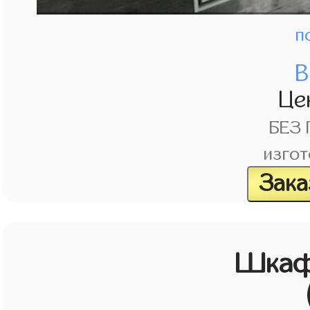
п
В
Це
БЕЗ
изгот
Зака
Шкаф 