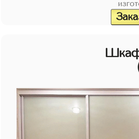
изгот
Зака
Шкаф 