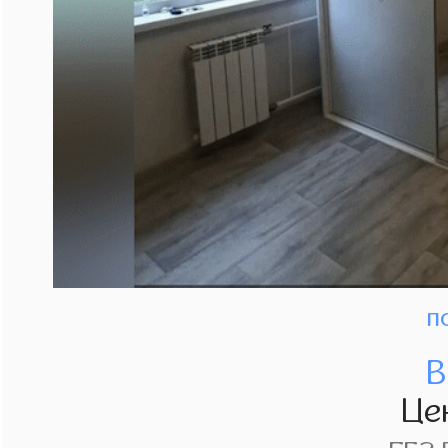
п
В
Це