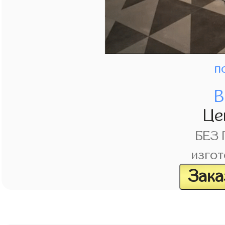
п
В
Це
БЕЗ
изгот
Зака