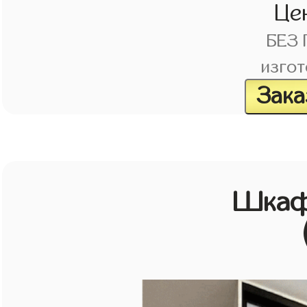
Це
БЕЗ
изгот
Зака
Шкаф 