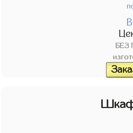
п
В
Це
БЕЗ
изгот
Зака
Шкаф 