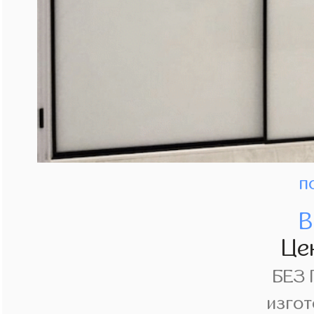
п
В
Це
БЕЗ
изгот