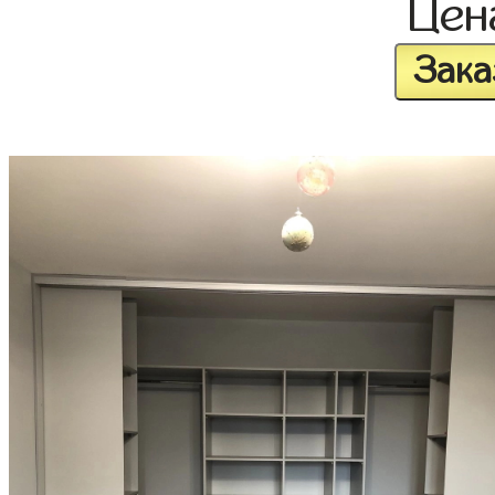
Це
Зака