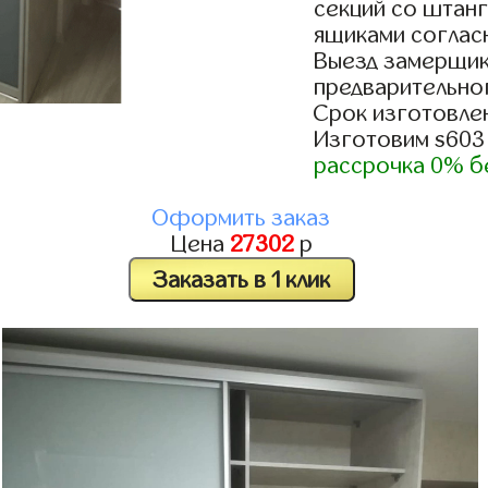
секций со штанг
ящиками согласн
Выезд замерщик
предварительно
Срок изготовлен
Изготовим s603
рассрочка 0% б
Оформить заказ
Цена
27302
р
Заказать в 1 клик