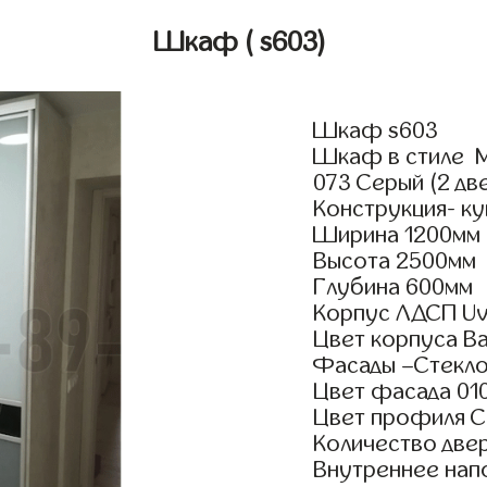
Шкаф
( s603)
Шкаф s603
Шкаф в стиле М
073 Серый (2 дв
Конструкция- к
Ширина 1200мм
Высота 2500мм
Глубина 600мм
Корпус ЛДСП Uv
Цвет корпуса В
Фасады –Стекло
Цвет фасада 010
Цвет профиля 
Количество двер
Внутреннее нап