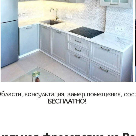
бласти, консультация, замер помещения, сост
БЕСПЛАТНО
!
уальная фрезеровка на Ва