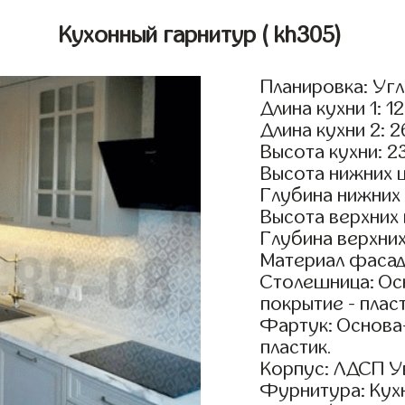
Кухонный гарнитур
( kh305)
Планировка: Уг
Длина кухни 1: 1
Длина кухни 2: 
Высота кухни: 2
Высота нижних 
Глубина нижних
Высота верхних
Глубина верхни
Материал фасад
Столешница: Осн
покрытие - пласт
Фартук: Основа
пластик.
Корпус: ЛДСП У
Фурнитура: Кух