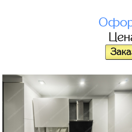
Офор
Це
Зака