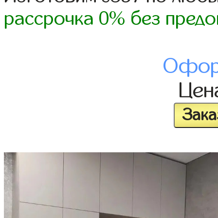
рассрочка 0% без предо
Офор
Цен
Зака