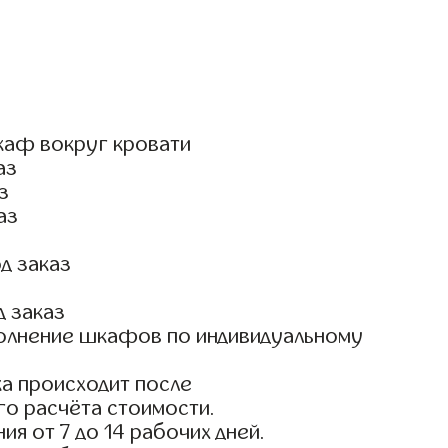
каф вокруг кровати
аз
з
аз
д заказ
д заказ
олнение шкафов по индивидуальному
а происходит после
го расчёта стоимости.
ия от 7 до 14 рабочих дней.