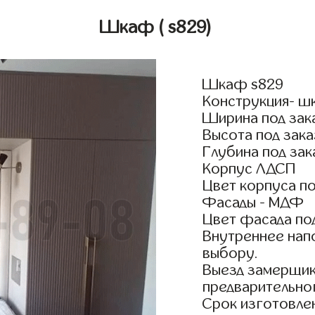
Шкаф
( s829)
Шкаф s829
Конструкция- ш
Ширина под зак
Высота под зака
Глубина под зак
Корпус ЛДСП
Цвет корпуса по
Фасады - МДФ
Цвет фасада по
Внутреннее нап
выбору.
Выезд замерщик
предварительно
Срок изготовлен