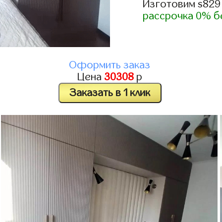
Изготовим s829
рассрочка 0% б
Оформить заказ
Цена
30308
р
Заказать в 1 клик