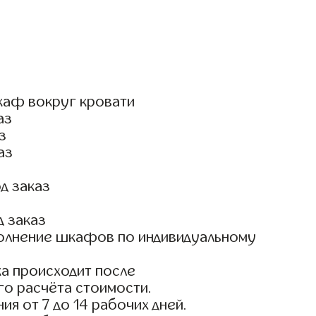
каф вокруг кровати
аз
з
аз
д заказ
д заказ
олнение шкафов по индивидуальному
а происходит после
го расчёта стоимости.
ия от 7 до 14 рабочих дней.