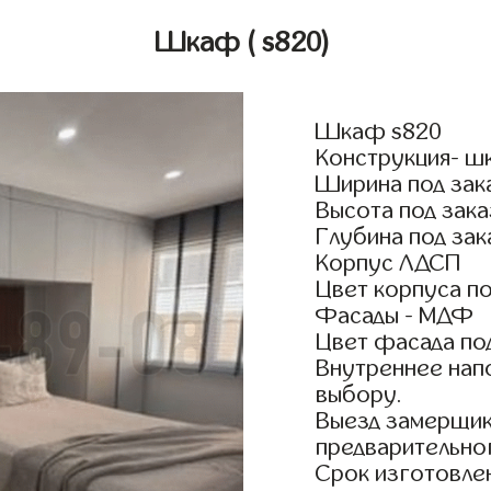
Шкаф
( s820)
Шкаф s820
Конструкция- ш
Ширина под зак
Высота под зака
Глубина под зак
Корпус ЛДСП
Цвет корпуса по
Фасады - МДФ
Цвет фасада по
Внутреннее нап
выбору.
Выезд замерщик
предварительно
Срок изготовлен