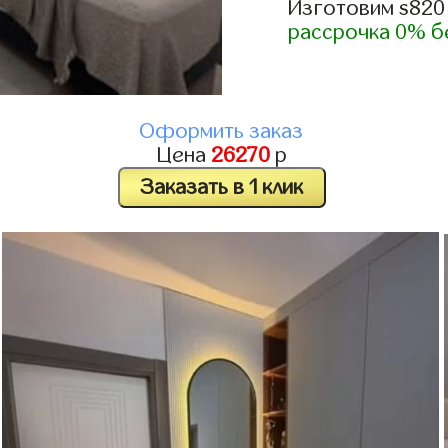
Изготовим s820
рассрочка 0% б
Оформить заказ
Цена
26270
р
Заказать в 1 клик