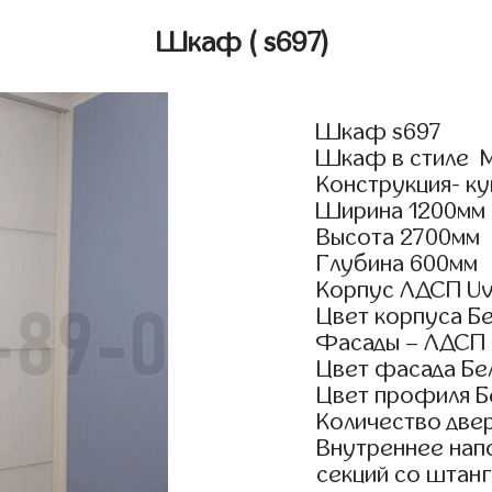
Шкаф
( s697)
Шкаф s697
Шкаф в стиле М
Конструкция- ку
Ширина 1200мм
Высота 2700мм
Глубина 600мм
Корпус ЛДСП Uv
Цвет корпуса Б
Фасады – ЛДСП
Цвет фасада Бе
Цвет профиля Б
Количество двер
Внутреннее нап
секций со штанг