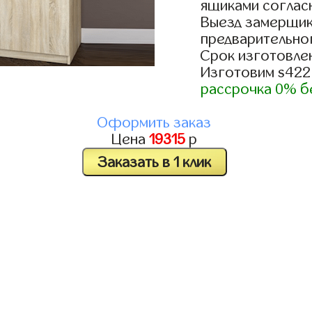
ящиками согласн
Выезд замерщик
предварительно
Срок изготовлен
Изготовим s422
рассрочка 0% б
Оформить заказ
Цена
19315
р
Заказать в 1 клик