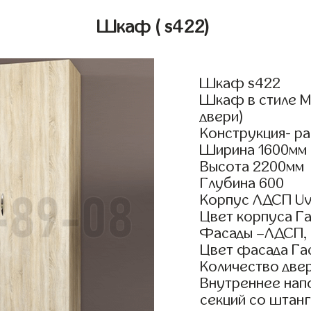
Шкаф
( s422)
Шкаф s422
Шкаф в стиле М
двери)
Конструкция- р
Ширина 1600мм
Высота 2200мм
Глубина 600
Корпус ЛДСП Uv
Цвет корпуса Га
Фасады –ЛДСП,
Цвет фасада Га
Количество двер
Внутреннее нап
секций со штанг