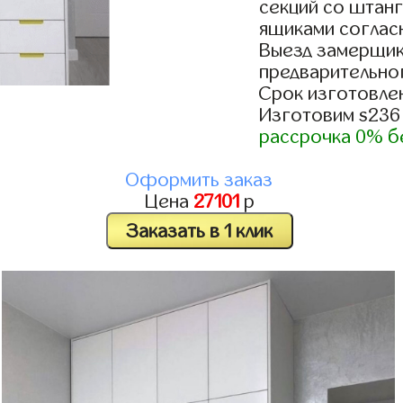
секций со штанг
ящиками согласн
Выезд замерщик
предварительно
Срок изготовлен
Изготовим s236
рассрочка 0% б
Оформить заказ
Цена
27101
р
Заказать в 1 клик