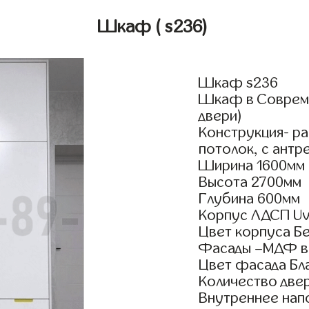
Шкаф
( s236)
Шкаф s236
Шкаф в Совреме
двери)
Конструкция- р
потолок, с антр
Ширина 1600мм
Высота 2700мм
Глубина 600мм
Корпус ЛДСП Uv
Цвет корпуса Б
Фасады –МДФ в
Цвет фасада Бл
Количество двер
Внутреннее нап