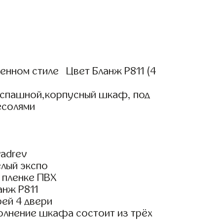
нном стиле Цвет Бланж Р811 (4
аспашной,корпусный шкаф, под
есолями
adrev
елый экспо
 пленке ПВХ
анж Р811
ей 4 двери
олнение шкафа состоит из трёх