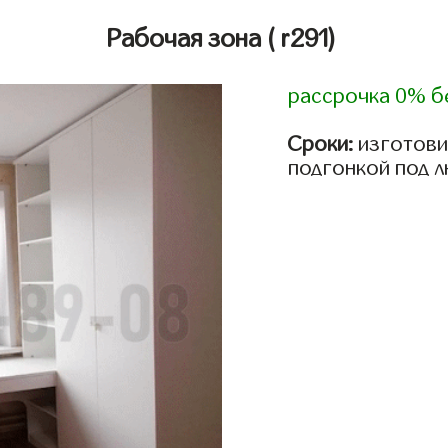
Рабочая зона
( r291)
рассрочка 0% б
Сроки:
изготови
подгонкой под 