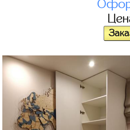
Офор
Це
Зака