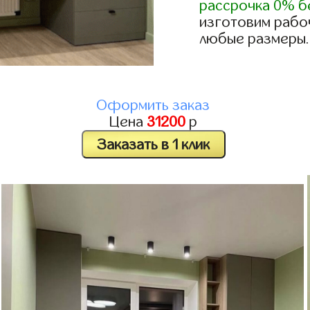
рассрочка 0% б
изготовим рабоч
любые размеры.
Оформить заказ
Цена
31200
р
Заказать в 1 клик