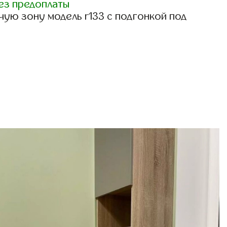
ез предоплаты
ую зону модель r133 с подгонкой под