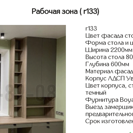
Рабочая зона
( r133)
r133
Цвет фасада ст
Форма стола и 
Ширина 2200мм
Высота стола 8
Глубина 600мм
Материал фасад
Корпус ЛДСП У
Цвет корпуса, 
темный
Фурнитура Boyar
Выезд замерщик
предварительно
Срок изготовлен