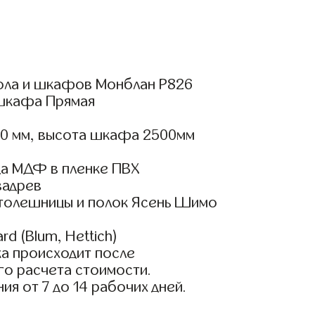
ола и шкафов Монблан Р826
шкафа Прямая
00 мм, высота шкафа 2500мм
а МДФ в пленке ПВХ
вадрев
столешницы и полок Ясень Шимо
d (Blum, Hettich)
а происходит после
го расчета стоимости.
ия от 7 до 14 рабочих дней.