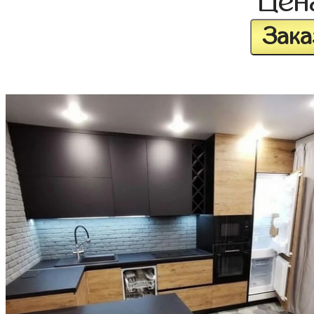
Це
Зака