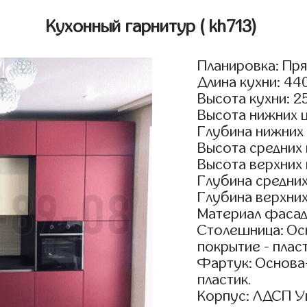
Кухонный гарнитур
( kh713)
Планировка: Пр
Длина кухни: 44
Высота кухни: 2
Высота нижних 
Глубина нижних
Высота средних
Высота верхних
Глубина средни
Глубина верхни
Материал фасад
Столешница: Осн
покрытие - пласт
Фартук: Основа
пластик.
Корпус: ЛДСП У