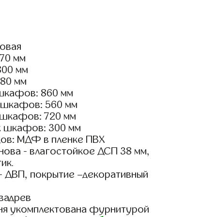
ловая
870 мм
800 мм
180 мм
шкафов: 860 мм
 шкафов: 560 мм
 шкафов: 720 мм
х шкафов: 300 мм
ов: МДФ в пленке ПВХ
ова - влагостойкое ДСП 38 мм,
ик.
- ДВП, покрытие –декоративный
вадрев
ня укомплектована фурнитурой