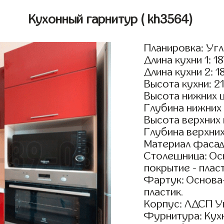
Кухонный гарнитур
( kh3564)
Планировка: Уг
Длина кухни 1: 1
Длина кухни 2: 1
Высота кухни: 2
Высота нижних 
Глубина нижних
Высота верхних
Глубина верхни
Материал фасад
Столешница: Осн
покрытие - пласт
Фартук: Основа
пластик.
Корпус: ЛДСП У
Фурнитура: Кух