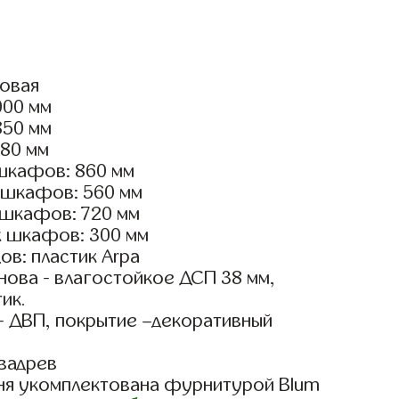
ловая
000 мм
850 мм
180 мм
шкафов: 860 мм
 шкафов: 560 мм
 шкафов: 720 мм
х шкафов: 300 мм
в: пластик Arpa
ова - влагостойкое ДСП 38 мм,
ик.
- ДВП, покрытие –декоративный
вадрев
ня укомплектована фурнитурой Blum