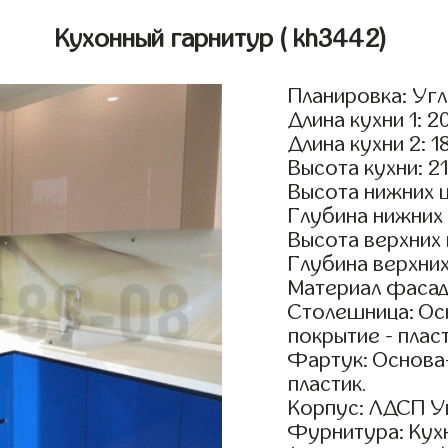
Кухонный гарнитур
( kh3442)
Планировка: Уг
Длина кухни 1: 2
Длина кухни 2: 1
Высота кухни: 2
Высота нижних 
Глубина нижних
Высота верхних
Глубина верхни
Материал фасадо
Столешница: Осн
покрытие - пласт
Фартук: Основа
пластик.
Корпус: ЛДСП У
Фурнитура: Кух