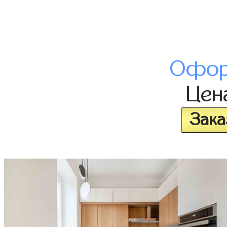
Офор
Цен
Зака