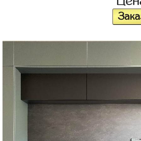
Це
Зака