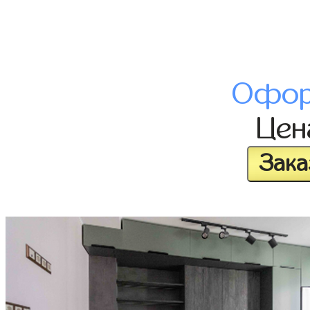
Офор
Це
Зака