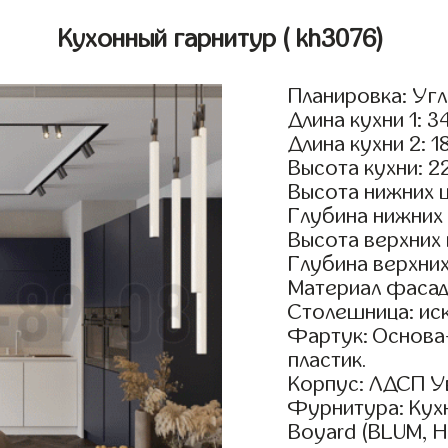
Кухонный гарнитур
( kh3076)
Планировка: Уг
Длина кухни 1: 3
Длина кухни 2: 1
Высота кухни: 2
Высота нижних 
Глубина нижних
Высота верхних
Глубина верхни
Материал фасад
Столешница: ис
Фартук: Основа
пластик.
Корпус: ЛДСП У
Фурнитура: Кух
Boyard (BLUM, H