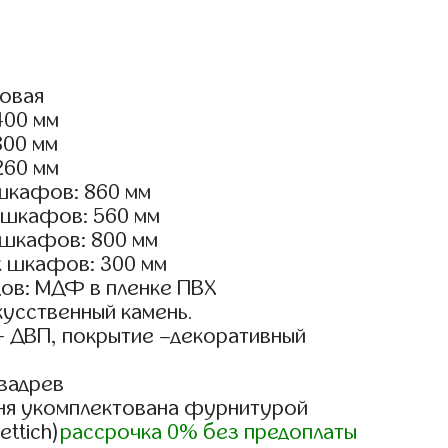
ловая
400 мм
800 мм
260 мм
шкафов: 860 мм
 шкафов: 560 мм
 шкафов: 800 мм
х шкафов: 300 мм
ов: МДФ в пленке ПВХ
кусственный камень.
- ДВП, покрытие –декоративный
вадрев
ня укомплектована фурнитурой
ettich)
рассрочка 0% без предоплаты