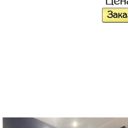
Це
Зака