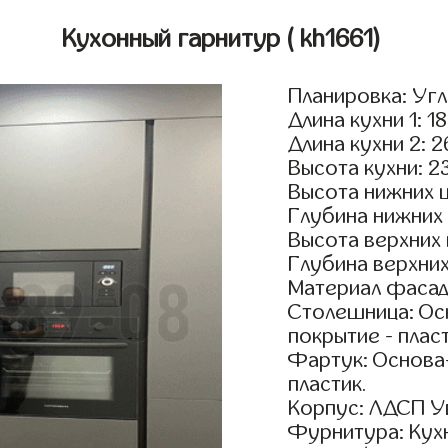
Кухонный гарнитур
( kh1661)
Планировка: Уг
Длина кухни 1: 1
Длина кухни 2: 
Высота кухни: 2
Высота нижних 
Глубина нижних
Высота верхних
Глубина верхни
Материал фасад
Столешница: Осн
покрытие - пласт
Фартук: Основа
пластик.
Корпус: ЛДСП У
Фурнитура: Кух