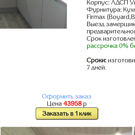
Корпус: ЛДСП У
Фурнитура: Кух
Firmax (Boyard,B
Выезд замерщик
предварительно
Срок изготовлен
рассрочка 0% б
Сроки:
изготовим
7 дней.
Оформить заказ
Цена
43958
р
Заказать в 1 клик