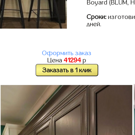
Boyard (BLUM, H
Сроки:
изготовим
дней.
Оформить заказ
Цена
41294
р
Заказать в 1 клик