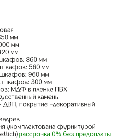
ловая
850 мм
2000 мм
420 мм
шкафов: 860 мм
 шкафов: 560 мм
 шкафов: 960 мм
х шкафов: 300 мм
ов: МДФ в пленке ПВХ
кусственный камень.
- ДВП, покрытие –декоративный
вадрев
ня укомплектована фурнитурой
ettich)
рассрочка 0% без предоплаты