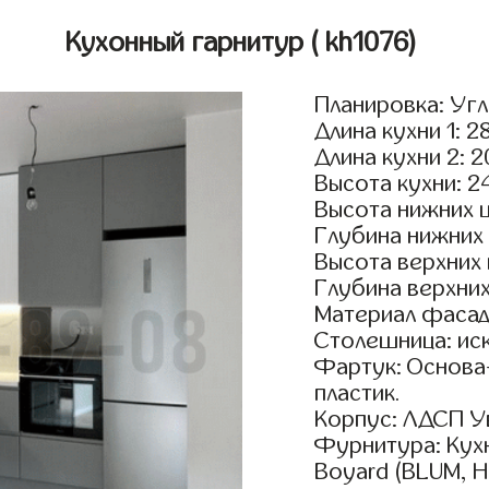
Кухонный гарнитур
( kh1076)
Планировка: Уг
Длина кухни 1: 2
Длина кухни 2: 
Высота кухни: 2
Высота нижних 
Глубина нижних
Высота верхних
Глубина верхни
Материал фасад
Столешница: ис
Фартук: Основа
пластик.
Корпус: ЛДСП У
Фурнитура: Кух
Boyard (BLUM, H