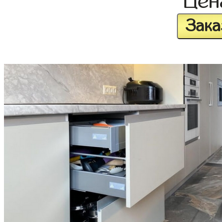
Це
Зака