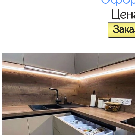
Це
Зака