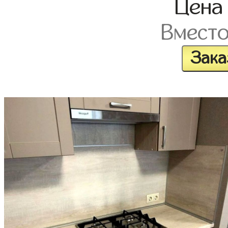
Цен
Вмест
Зака