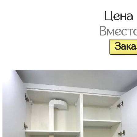
Цен
Вмест
Зака