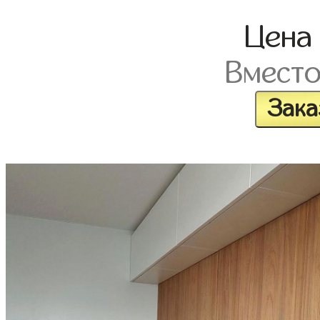
Цен
Вмест
Зака