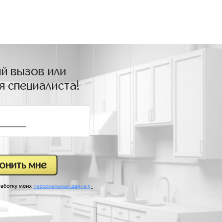
й вызов или
я специалиста!
.