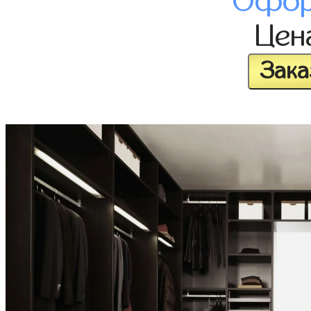
Офор
Цен
Зака