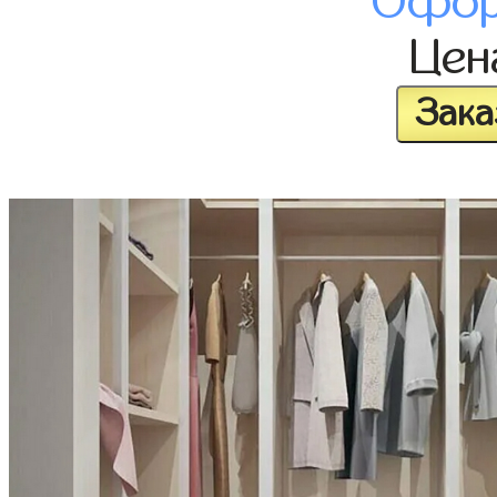
Офор
Це
Зака