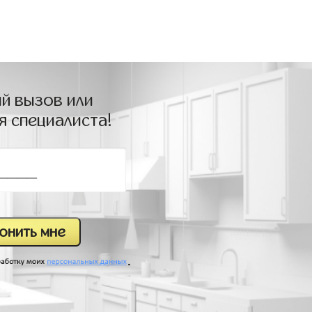
й вызов или
я специалиста!
.