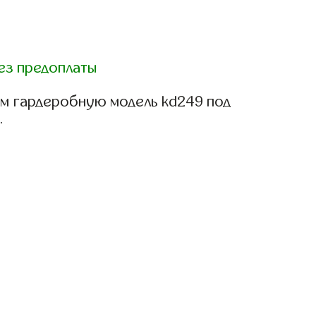
ез предоплаты
м гардеробную модель kd249 под
.