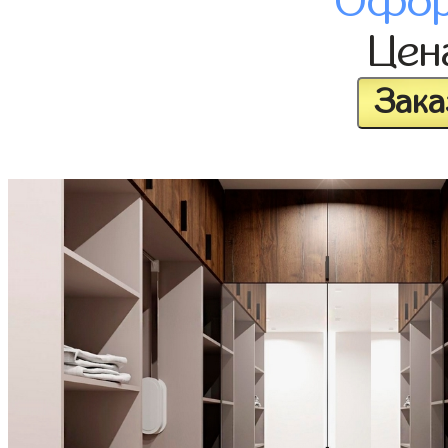
Офор
Це
Зака