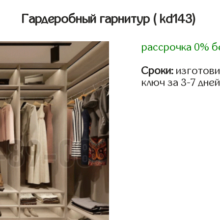
Гардеробный гарнитур
( kd143)
рассрочка 0% б
Сроки:
изготови
ключ за 3-7 дней