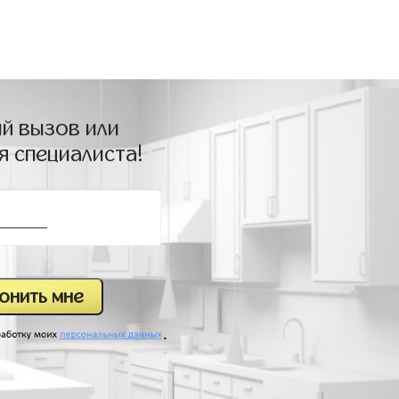
й вызов или
я специалиста!
.