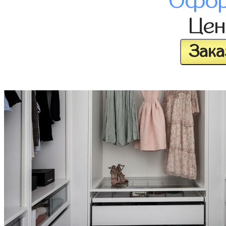
Офор
Це
Зака